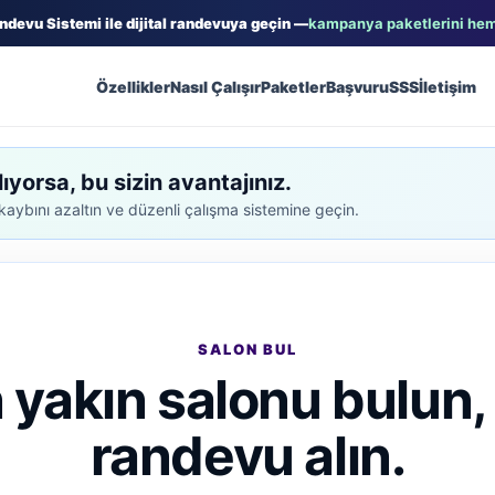
ndevu Sistemi ile dijital randevuya geçin —
kampanya paketlerini hem
Özellikler
Nasıl Çalışır
Paketler
Başvuru
SSS
İletişim
ıyorsa, bu sizin avantajınız.
aybını azaltın ve düzenli çalışma sistemine geçin.
SALON BUL
n yakın salonu bulun
randevu alın.