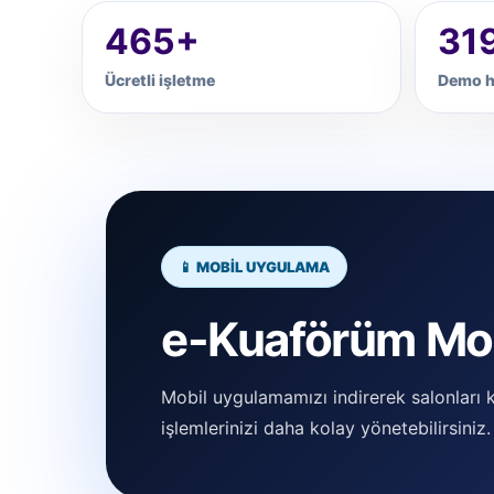
465+
31
Ücretli işletme
Demo h
📱 MOBİL UYGULAMA
e-Kuaförüm Mob
Mobil uygulamamızı indirerek salonları ke
işlemlerinizi daha kolay yönetebilirsiniz.