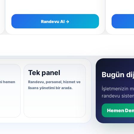
Randevu Al →
Tek panel
Bugün dij
mi hemen
Randevu, personel, hizmet ve
İşletmenizin mü
lisans yönetimi bir arada.
randevu siste
Hemen De