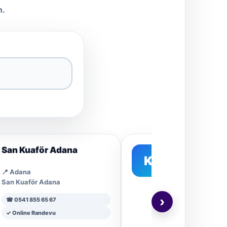
n.
San Kuaför Adana
Kristal Erke
K
📍 Adana
📍 Antalya
San Kuaför Adana
Suat Özer
›
☎ 0541 855 65 67
☎ 05422141141
✓ Online Randevu
✓ Online Randevu