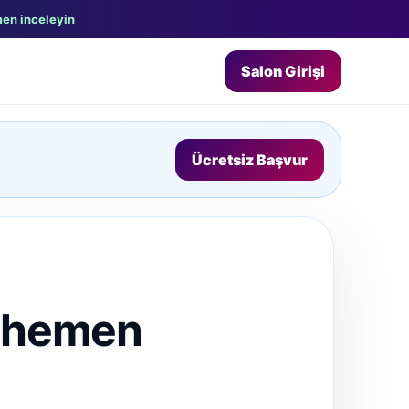
en inceleyin
Salon Girişi
Ücretsiz Başvur
, hemen