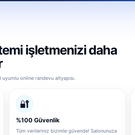
emi işletmenizi daha
r
il uyumlu online randevu altyapısı.
🔐
%100 Güvenlik
Tüm verileriniz bizimle güvende! Salonunuza