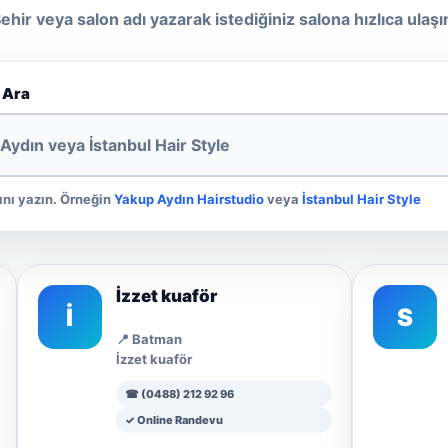
ehir veya salon adı yazarak istediğiniz salona hızlıca ulaşı
 Ara
ını yazın. Örneğin
Yakup Aydın Hairstudio
veya
İstanbul Hair Style
İzzet kuaför
İ
S
📍 Batman
İzzet kuaför
☎ (0488) 212 92 96
✓ Online Randevu