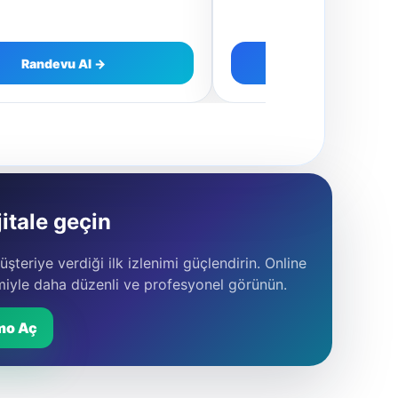
Randevu Al →
Randevu Al 
itale geçin
şteriye verdiği ilk izlenimi güçlendirin. Online
miyle daha düzenli ve profesyonel görünün.
mo Aç