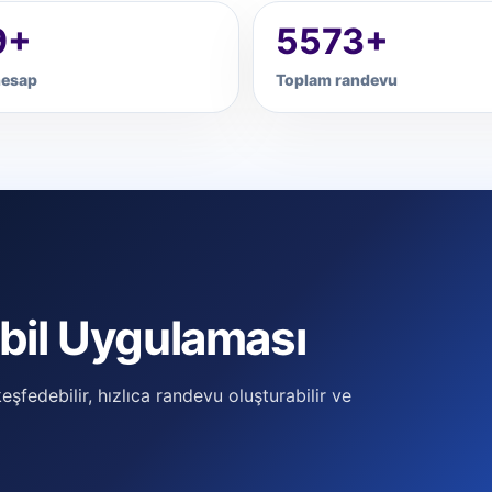
9+
5573+
esap
Toplam randevu
il Uygulaması
şfedebilir, hızlıca randevu oluşturabilir ve