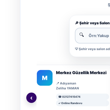
Ş
🔎 Şehir veya Salon
🔍
💡 Şehir veya salon ad
ro
Merkez Güzellik Merkezi
M
📍 Adıyaman
Zeliha YAMAN
‹
☎ 02127415474
✓ Online Randevu