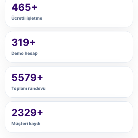
465+
Ücretli işletme
319+
Demo hesap
5579+
Toplam randevu
2329+
Müşteri kaydı