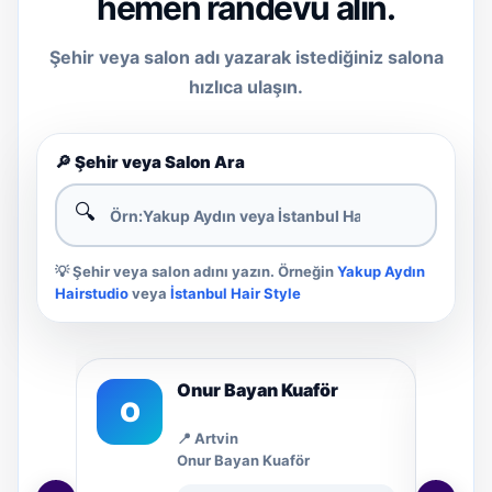
hemen randevu alın.
Şehir veya salon adı yazarak istediğiniz salona
hızlıca ulaşın.
🔎 Şehir veya Salon Ara
🔍
💡 Şehir veya salon adını yazın. Örneğin
Yakup Aydın
Hairstudio
veya
İstanbul Hair Style
örü
Onur Bayan Kuaför
O
M
📍 Artvin
Onur Bayan Kuaför