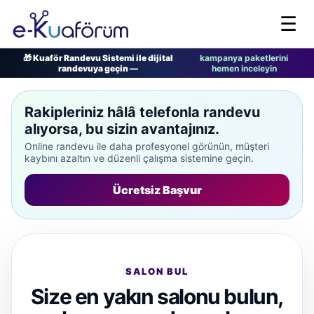
☰
🎁 Kuaför Randevu Sistemi ile dijital
kampanya paketlerini
randevuya geçin —
hemen inceleyin
Rakipleriniz hâlâ telefonla randevu
alıyorsa, bu sizin avantajınız.
Online randevu ile daha profesyonel görünün, müşteri
kaybını azaltın ve düzenli çalışma sistemine geçin.
Ücretsiz Başvur
SALON BUL
Size en yakın salonu bulun,