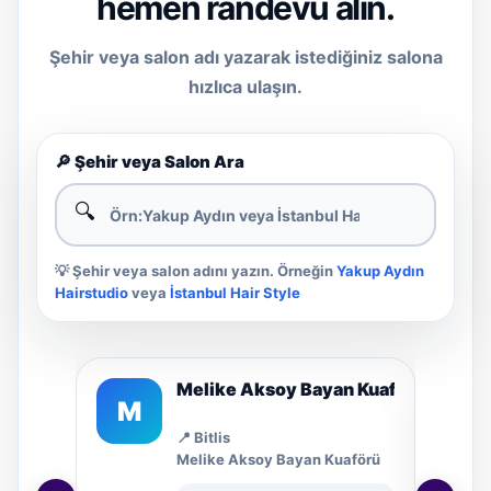
hemen randevu alın.
Şehir veya salon adı yazarak istediğiniz salona
hızlıca ulaşın.
🔎 Şehir veya Salon Ara
🔍
💡 Şehir veya salon adını yazın. Örneğin
Yakup Aydın
Hairstudio
veya
İstanbul Hair Style
örü
Melike Aksoy Bayan Kuaförü
M
D
📍 Bitlis
Melike Aksoy Bayan Kuaförü