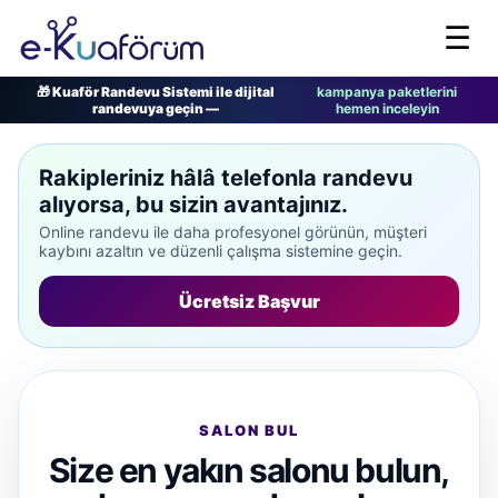
☰
🎁 Kuaför Randevu Sistemi ile dijital
kampanya paketlerini
randevuya geçin —
hemen inceleyin
Rakipleriniz hâlâ telefonla randevu
alıyorsa, bu sizin avantajınız.
Online randevu ile daha profesyonel görünün, müşteri
kaybını azaltın ve düzenli çalışma sistemine geçin.
Ücretsiz Başvur
SALON BUL
Size en yakın salonu bulun,