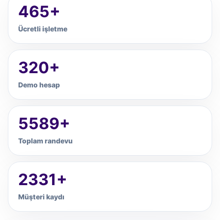
465+
Ücretli işletme
320+
Demo hesap
5589+
Toplam randevu
2331+
Müşteri kaydı